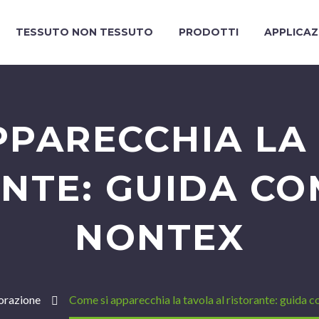
TESSUTO NON TESSUTO
PRODOTTI
APPLICAZ
PPARECCHIA LA
NTE: GUIDA CO
NONTEX
orazione
Come si apparecchia la tavola al ristorante: guida 