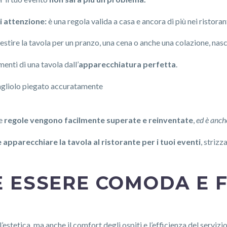
i attenzione:
è una regola valida a casa e ancora di più nei ristorant
ire la tavola per un pranzo, una cena o anche una colazione, nasc
menti di una tavola dall’
apparecchiatura perfetta
.
tovagliolo piegato accuratamente
te
regole vengono facilmente superate e reinventate
,
ed è anche
apparecchiare la tavola al ristorante
per i tuoi eventi
, strizz
E ESSERE COMODA E 
stetica, ma anche il comfort degli ospiti e l’efficienza del servizio