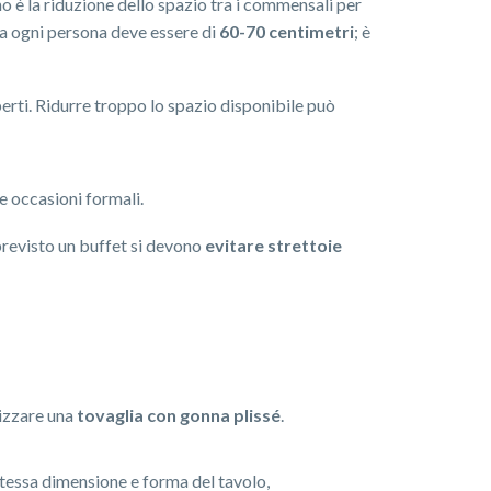
o è la riduzione dello spazio tra i commensali per
 a ogni persona deve essere di
60-70 centimetri
; è
perti. Ridurre troppo lo spazio disponibile può
e occasioni formali.
 previsto un buffet si devono
evitare strettoie
lizzare una
tovaglia con gonna plissé
.
stessa dimensione e forma del tavolo,