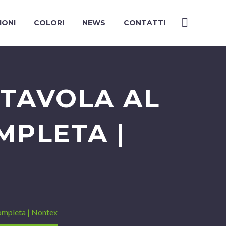
IONI
COLORI
NEWS
CONTATTI
 TAVOLA AL
MPLETA |
completa | Nontex