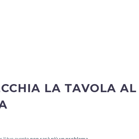
CCHIA LA TAVOLA AL
A
r il tuo evento
non sarà più un problema.