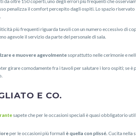
 da oltre 150 coperti, uno degli errori più frequenti che osserviam
so penalizza il comfort percepito dagli ospiti. Lo spazio riservato
.
criticità più frequenti riguarda tavoli con un numero eccessivo di co
o agevole il servizio da parte del personale di sala.
alzare e muovere agevolmente
soprattutto nelle cerimonie e nell
er girare comodamente fra i tavoli per salutare i loro ospiti; se è
o.
GLIATO E CO.
orante
sapete che per le occasioni speciali è quasi obbligatorio uti
iore
per le occasioni più formali
è quella con plissé.
Cucita nella 