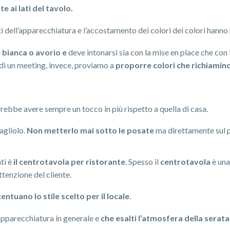
 ai lati del tavolo.
ti dell’apparecchiatura e l’accostamento dei colori dei colori hanno
è bianca o avorio e
deve intonarsi sia con la mise en place che con
di un meeting, invece, proviamo a
proporre colori che richiamino
rebbe avere sempre un tocco in più rispetto a quella di casa.
agliolo.
Non metterlo mai sotto le posate
ma direttamente sul p
ti è
il centrotavola per ristorante
. Spesso il
centrotavola
è una
attenzione del cliente.
entuano lo stile scelto per il locale
.
ll’apparecchiatura in generale e
che esalti l’atmosfera della serata